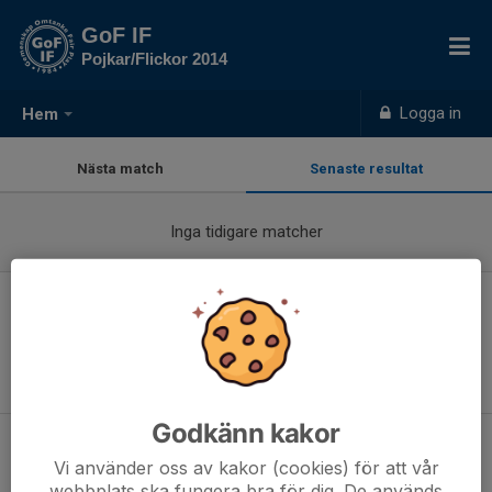
GoF IF
Pojkar/Flickor 2014
Logga in
Hem
Nästa match
Senaste resultat
Inga tidigare matcher
PF2014
Våra 2014 spelare tränar just nu tillsammans med antingen
PF2013
eller
PF2015
. Se dessa lag för aktuella träningstider.
Godkänn kakor
Vi använder oss av kakor (cookies) för att vår
webbplats ska fungera bra för dig. De används