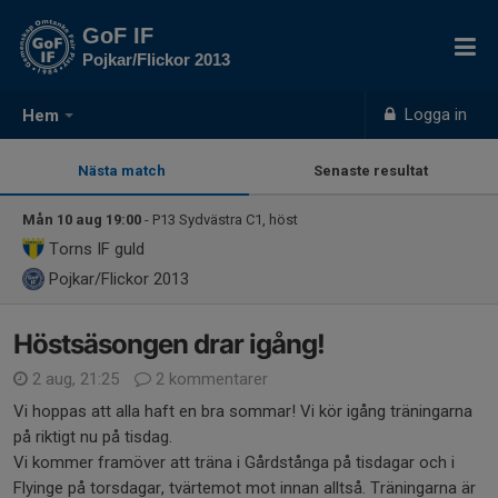
GoF IF
Pojkar/Flickor 2013
Logga in
Hem
Nästa match
Senaste resultat
Mån 10 aug 19:00
- P13 Sydvästra C1, höst
Torns IF guld
Pojkar/Flickor 2013
Höstsäsongen drar igång!
2 aug, 21:25
2 kommentarer
Vi hoppas att alla haft en bra sommar! Vi kör igång träningarna
på riktigt nu på tisdag.
Vi kommer framöver att träna i Gårdstånga på tisdagar och i
Flyinge på torsdagar, tvärtemot mot innan alltså. Träningarna är