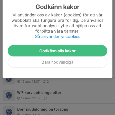
20 maj, 12:37
0 kommentarer
Godkänn kakor
Vi vill påminna om att detta är sista veckan med försäljningen av
Vi använder oss av kakor (cookies) för att vår
Bambusa-produkter. Så gör ett sista försök att dra in pengar till
webbplats ska fungera bra för dig. De används
klubben.
även för webbanalys i syfte att hjälpa oss att
Alla ska ha fått mail och sms om hur det går till.
förbättra våra tjänster.
Så använder vi cookies
Sedan vill vi meddela att vi...
Läs mer
Godkänn alla kakor
Bara nödvändiga
Fler nyheter
Kioskschema - vårsäsongen
12 apr, 11:07
2
WP-korv och bingolotter
19 mar, 21:37
3
Domarutbildning på torsdag
15 mar, 14:04
0