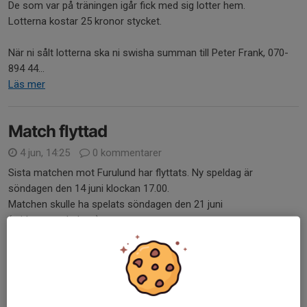
De som var på träningen igår fick med sig lotter hem.
Lotterna kostar 25 kronor stycket.
När ni sålt lotterna ska ni swisha summan till Peter Frank, 070-
894 44...
Läs mer
Match flyttad
4 jun, 14:25
0 kommentarer
Sista matchen mot Furulund har flyttats. Ny speldag är
söndagen den 14 juni klockan 17.00.
Matchen skulle ha spelats söndagen den 21 juni
(midsommarhelgen).
Kallelse till den skickas ut efter helgens match.
Läs mer
Bambusa-försäljning