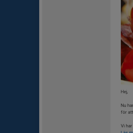
Hej,
Nu har
för at
Vi har
Läs m