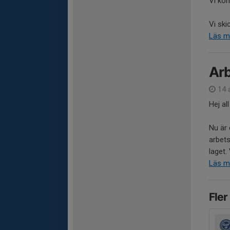
Vi kom
Vi skic
Läs m
Arb
14 
Hej all
Nu är 
arbets
laget.
Läs m
Fler