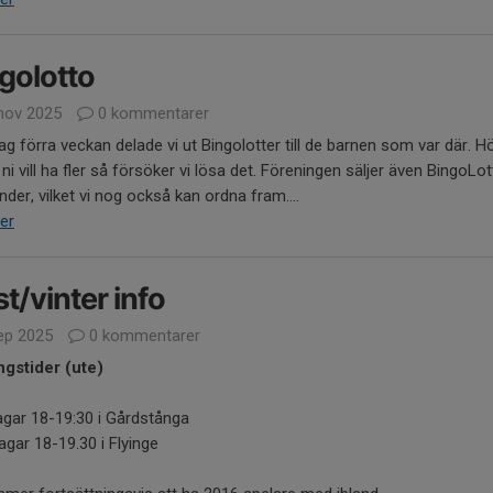
golotto
nov 2025
0 kommentarer
g förra veckan delade vi ut Bingolotter till de barnen som var där. H
ni vill ha fler så försöker vi lösa det. Föreningen säljer även BingoLo
ender, vilket vi nog också kan ordna fram....
er
t/vinter info
ep 2025
0 kommentarer
ngstider (ute)
gar 18-19:30 i Gårdstånga
gar 18-19.30 i Flyinge