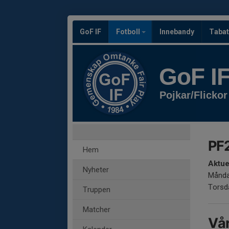
GoF IF
Fotboll
Innebandy
Tabat
GoF I
Pojkar/Flickor
PF
Hem
Aktue
Nyheter
Månda
Torsda
Truppen
Matcher
Vå