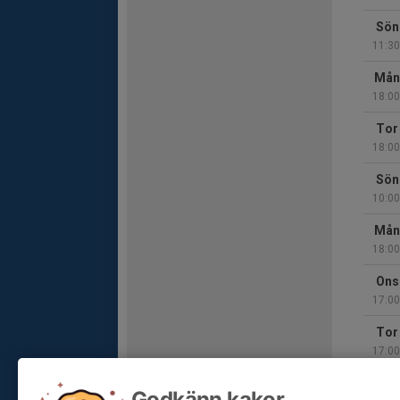
Sön
11:30
Mån
18:00
Tor
18:00
Sön
10:00
Mån
18:00
Ons
17:00
Tor
17:00
Tor
Godkänn kakor