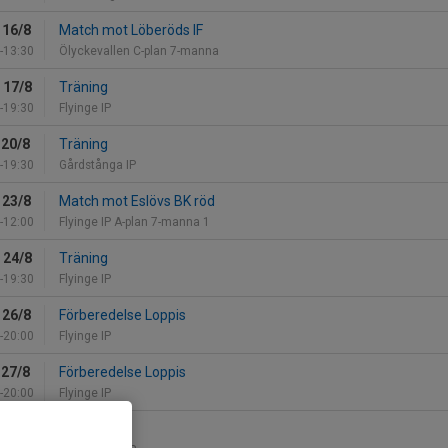
 16/8
Match mot Löberöds IF
-13:30
Ölyckevallen C-plan 7-manna
 17/8
Träning
-19:30
Flyinge IP
 20/8
Träning
-19:30
Gårdstånga IP
 23/8
Match mot Eslövs BK röd
-12:00
Flyinge IP A-plan 7-manna 1
 24/8
Träning
-19:30
Flyinge IP
 26/8
Förberedelse Loppis
-20:00
Flyinge IP
 27/8
Förberedelse Loppis
-20:00
Flyinge IP
 27/8
Träning