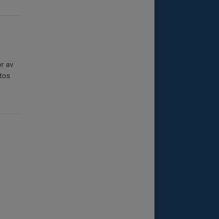
ör av
ttos