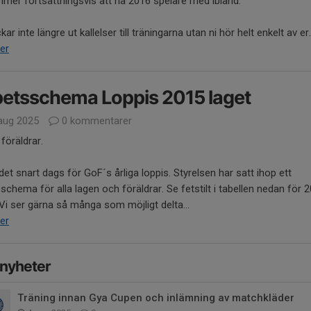
mer fortsättningsvis att ha 2016 spelare med ibland.
kar inte längre ut kallelser till träningarna utan ni hör helt enkelt av er.
er
etsschema Loppis 2015 laget
aug 2025
0 kommentarer
 föräldrar.
det snart dags för GoF´s årliga loppis. Styrelsen har satt ihop ett
schema för alla lagen och föräldrar. Se fetstilt i tabellen nedan för 
 Vi ser gärna så många som möjligt delta...
er
 nyheter
Träning innan Gya Cupen och inlämning av matchkläder