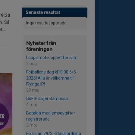
Senaste resultat
19:30
n. Så
Inga resultat sparade
....
Nyheter från
föreningen
Loppismöte, öppet för alla
2 aug
Fotbollens dag kl10.00 6/6-
2026! Alla är välkomna till
Flyinge IP!
29 maj
GoF IF säljer Bambusa
4 maj
Betalda medlemsavgifter
registrerade
2 maj
Fixardag 29/3 -Ställa ordning