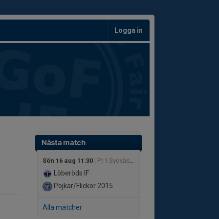
Logga in
Nästa match
Sön 16 aug 11:30
| P11 Sydvästra C2, höst
Löberöds IF
Pojkar/Flickor 2015
Alla matcher