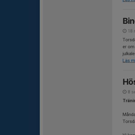
Bin
18 
Torsda
er om 
julkal
Läs m
Hös
8 s
Träni
Månda
Torsda