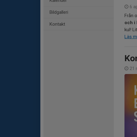
Kalender
6 ap
Bildgalleri
Från 
och i
Kontakt
kul! L
Läs m
Kor
21 