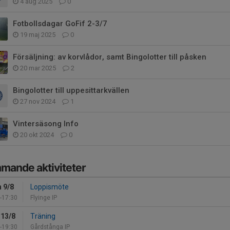
4 aug 2025
0
Fotbollsdagar GoFif 2-3/7
19 maj 2025
0
Försäljning: av korvlådor, samt Bingolotter till påsken
20 mar 2025
2
Bingolotter till uppesittarkvällen
27 nov 2024
1
Vintersäsong Info
20 okt 2024
0
mande aktiviteter
 9/8
Loppismöte
-17:30
Flyinge IP
 13/8
Träning
-19:30
Gårdstånga IP