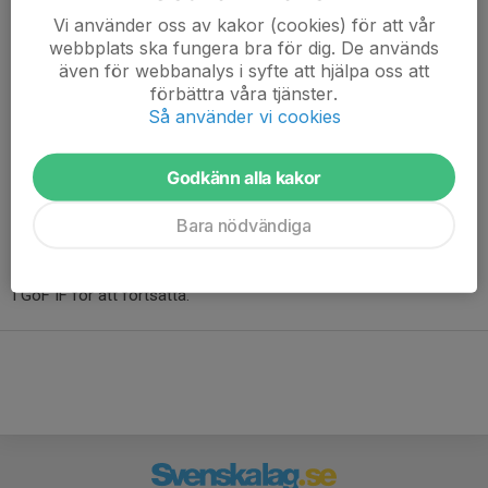
Vi använder oss av kakor (cookies) för att vår
webbplats ska fungera bra för dig. De används
även för webbanalys i syfte att hjälpa oss att
förbättra våra tjänster.
Så använder vi cookies
Vi spelar motionsinnebandy på söndagar mellan 19-20.30 i
Flyingeskolans Idrottshall.
Godkänn alla kakor
Är du intresserad av att vara med och spela?
Kom ner en söndag och säg hej.
Bara nödvändiga
Du är välkommen att prova på men sen krävs det
medlemsskap
i GoF IF för att fortsätta.