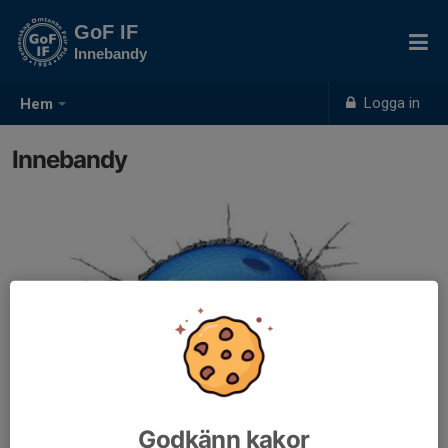
GoF IF
Innebandy
Logga in
Hem
Innebandy
Godkänn kakor