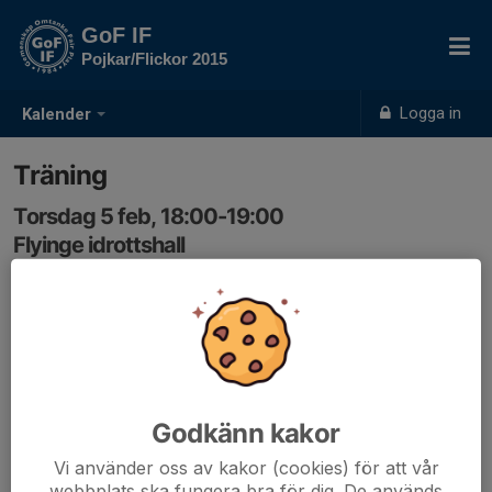
GoF IF
Pojkar/Flickor 2015
Logga in
Kalender
Träning
Torsdag 5 feb, 18:00-19:00
Flyinge idrottshall
Samling: 18:00
Godkänn kakor
Vi använder oss av kakor (cookies) för att vår
webbplats ska fungera bra för dig. De används