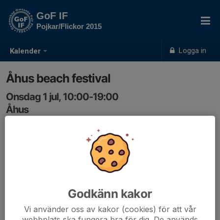
GoF IF
Pojkar/Flickor 2015
Logga in
Kalender
Åhus beach festival
Onsdag 1 jul, 10:00-19:00
Åhus
Samling: 10:00
1-2/7 Spelschema och mer info kommer
https://ahusbeach.com/ahus-
beachfotboll/turneringsinfo-fotboll/
Godkänn kakor
Vi använder oss av kakor (cookies) för att vår
webbplats ska fungera bra för dig. De används