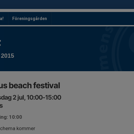
a!
Föreningsgården
F
 2015
s beach festival
dag 2 jul, 10:00-15:00
s
ing: 10:00
schema kommer