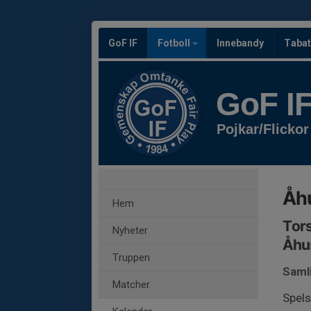
GoF IF
Fotboll
Innebandy
Tabat
GoF I
Pojkar/Flickor
Åhu
Hem
Tors
Nyheter
Åhu
Truppen
Saml
Matcher
Spel