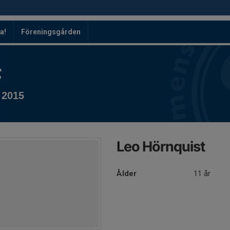
a!
Föreningsgården
F
 2015
Leo Hörnquist
Ålder
11 år