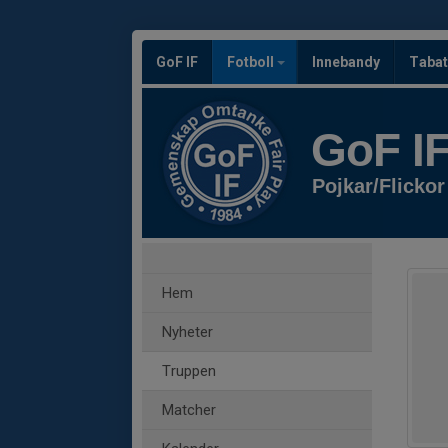
GoF IF
Fotboll
Innebandy
Tabat
GoF I
Pojkar/Flickor
Hem
Nyheter
Truppen
Matcher