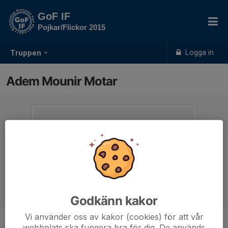
GoF IF
Pojkar/Flickor 2015
Logga in
Truppen
Adem Mounir Motar
Godkänn kakor
Vi använder oss av kakor (cookies) för att vår
webbplats ska fungera bra för dig. De används
Ålder
10 år