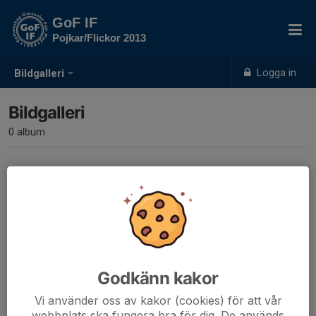
GoF IF
Pojkar/Flickor 2013
Logga in
Bildgalleri
Bildgalleri
0 album
Inga album skapade
Godkänn kakor
Vi använder oss av kakor (cookies) för att vår
webbplats ska fungera bra för dig. De används