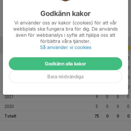
Ålder
13 år
Godkänn kakor
Vi använder oss av kakor (cookies) för att vår
webbplats ska fungera bra för dig. De används
även för webbanalys i syfte att hjälpa oss att
förbättra våra tjänster.
Så använder vi cookies
ALLA SERIER
ALLA ÅR
2026
12
0
0
0
Godkänn alla kakor
2025
26
0
0
0
Bara nödvändiga
2023
10
0
0
0
2022
13
0
0
0
2021
9
0
0
0
2020
5
0
0
0
Totalt
75
0
0
0