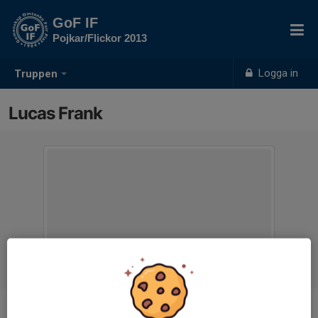
GoF IF
Pojkar/Flickor 2013
Logga in
Truppen
Lucas Frank
Position
-