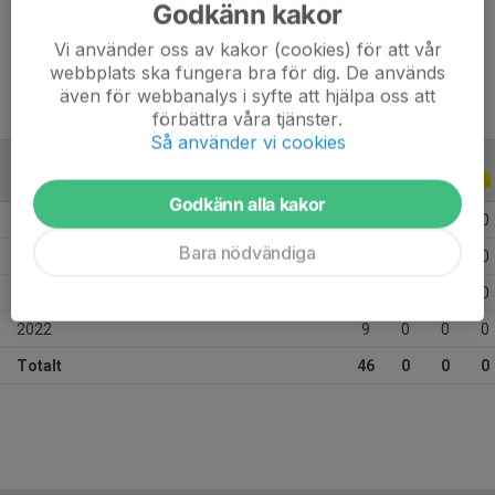
Godkänn kakor
Ålder
12 år
Vi använder oss av kakor (cookies) för att vår
webbplats ska fungera bra för dig. De används
även för webbanalys i syfte att hjälpa oss att
förbättra våra tjänster.
Så använder vi cookies
ALLA SERIER
ALLA ÅR
Godkänn alla kakor
2026
9
0
0
0
Bara nödvändiga
2025
23
0
0
0
2023
5
0
0
0
2022
9
0
0
0
Totalt
46
0
0
0