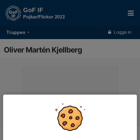
GoF IF
Pojkar/Flickor 2013
Logga in
Truppen
Oliver Martén Kjellberg
Position
-