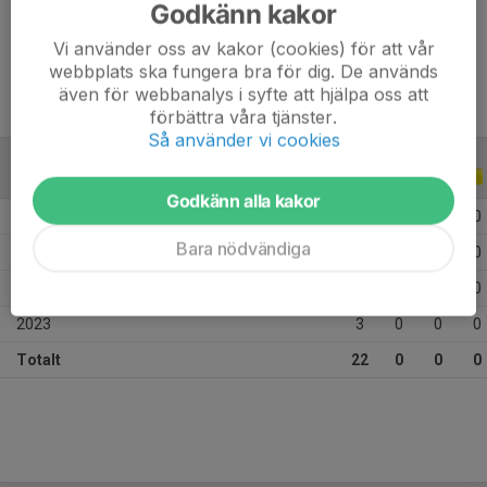
Godkänn kakor
Ålder
13 år
Vi använder oss av kakor (cookies) för att vår
webbplats ska fungera bra för dig. De används
även för webbanalys i syfte att hjälpa oss att
förbättra våra tjänster.
Så använder vi cookies
ALLA SERIER
ALLA ÅR
Godkänn alla kakor
2026
5
0
0
0
Bara nödvändiga
2025
13
0
0
0
2024
1
0
0
0
2023
3
0
0
0
Totalt
22
0
0
0