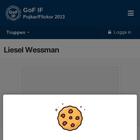
GoF IF
Pojkar/Flickor 2013
Logga in
Truppen
Liesel Wessman
Position
-