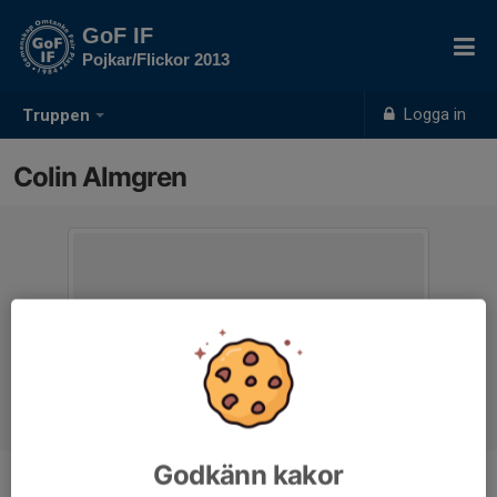
GoF IF
Pojkar/Flickor 2013
Logga in
Truppen
Colin Almgren
Godkänn kakor
Position
-