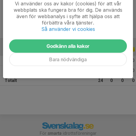
Vi använder oss av kakor (cookies) för att vår
Ålder
11 år
webbplats ska fungera bra för dig. De används
även för webbanalys i syfte att hjälpa oss att
förbättra våra tjänster.
Så använder vi cookies
Godkänn alla kakor
ALLA SERIER
ALLA ÅR
Bara nödvändiga
2026
9
0
0
0
2025
15
0
0
0
Totalt
24
0
0
0
För
smarta
idrottsföreningar