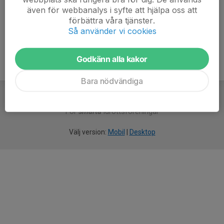
även för webbanalys i syfte att hjälpa oss att
Ålder
48 år
förbättra våra tjänster.
Så använder vi cookies
Godkänn alla kakor
Bara nödvändiga
För
smarta
idrottsföreningar
Välj version:
Mobil
|
Desktop