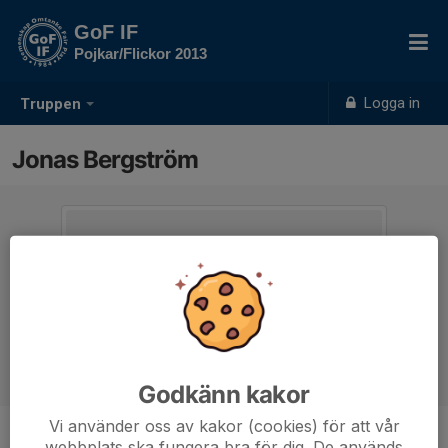
GoF IF
Pojkar/Flickor 2013
Logga in
Truppen
Jonas Bergström
Godkänn kakor
Vi använder oss av kakor (cookies) för att vår
webbplats ska fungera bra för dig. De används
Titel
Tränare