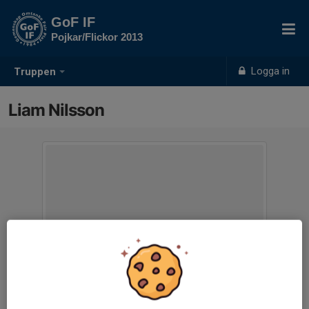
GoF IF
Pojkar/Flickor 2013
Logga in
Truppen
Liam Nilsson
Position
-