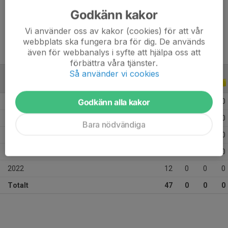
Godkänn kakor
Ålder
14 år
Vi använder oss av kakor (cookies) för att vår
webbplats ska fungera bra för dig. De används
även för webbanalys i syfte att hjälpa oss att
förbättra våra tjänster.
Så använder vi cookies
ALLA SERIER
ALLA ÅR
Godkänn alla kakor
2026
6
0
0
0
2025
4
0
0
0
Bara nödvändiga
2024
9
0
0
0
2023
16
0
0
0
2022
12
0
0
0
Totalt
47
0
0
0