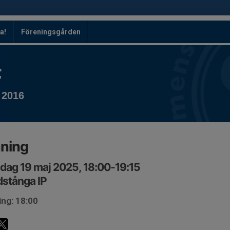
a!
Föreningsgården
F
 2016
äning
ag 19 maj 2025, 18:00-19:15
stånga IP
ing: 18:00