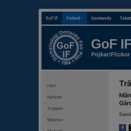
GoF IF
Fotboll
Innebandy
Tabat
GoF I
Pojkar/Flickor
Tr
Hem
Månd
Nyheter
Gård
Truppen
Saml
Matcher