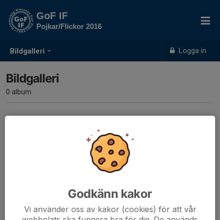
GoF IF
Pojkar/Flickor 2016
Logga in
Bildgalleri
Bildgalleri
0 album
Inga album skapade
Godkänn kakor
Vi använder oss av kakor (cookies) för att vår
webbplats ska fungera bra för dig. De används