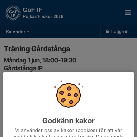
GoF IF
Pojkar/Flickor 2016
Logga in
Kalender
Träning Gårdstånga
Måndag 1 jun, 18:00-19:30
Gårdstånga IP
Samling: 18:00
Träning utomhus i Gårdstånga. Glöm inte vattenflaska!
Godkänn kakor
Vi använder oss av kakor (cookies) för att vår
webbplats ska fungera bra för dig. De används