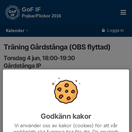
GoF IF
Pojkar/Flickor 2016
Logga in
Kalender
Träning Gårdstånga (OBS flyttad)
Torsdag 4 jun, 18:00-19:30
Gårdstånga IP
Samling: 18:00
Träning på Flyinge IP
Godkänn kakor
Vi använder oss av kakor (cookies) för att vår
webbplats ska fungera bra för dig. De används