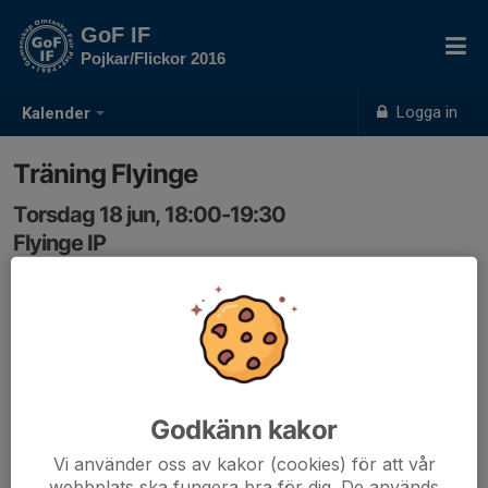
GoF IF
Pojkar/Flickor 2016
Logga in
Kalender
Träning Flyinge
Torsdag 18 jun, 18:00-19:30
Flyinge IP
Samling: 18:00
Träning på Flyinge IP
Godkänn kakor
Vi använder oss av kakor (cookies) för att vår
webbplats ska fungera bra för dig. De används