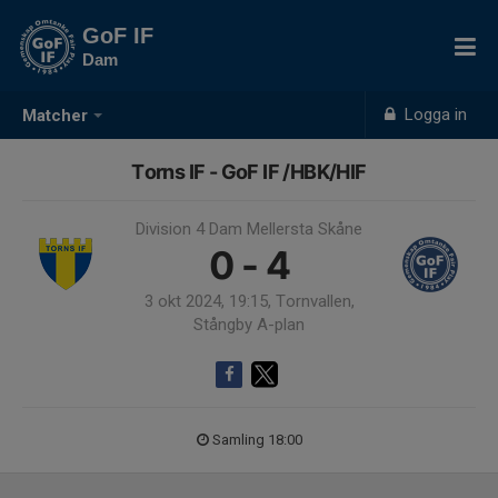
GoF IF
Dam
Logga in
Matcher
Torns IF - GoF IF /HBK/HIF
Division 4 Dam Mellersta Skåne
0 - 4
3 okt 2024, 19:15, Tornvallen,
Stångby A-plan
Samling 18:00