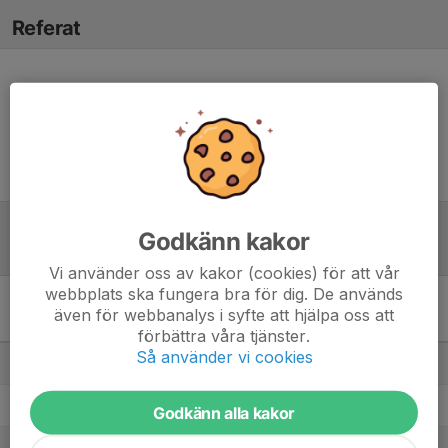
Referat
Inget referat skrivet
Godkänn kakor
Tabell
Vi använder oss av kakor (cookies) för att vår
webbplats ska fungera bra för dig. De används
Division 4 Dam Mellersta
även för webbanalys i syfte att hjälpa oss att
Skåne
M
+/-
P
förbättra våra tjänster.
Så använder vi cookies
1. Lunds BOIS
20
95
56
2. Höörs IS
20
61
47
Godkänn alla kakor
3. Röstånga IS/Svalövs BK/Kågeröds BoIF