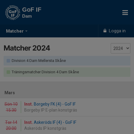
GoF IF
Dam
Logga in
Matcher
Matcher 2024
Division 4 Dam Mellersta Skåne
Träningsmatcher Division 4 Dam Skåne
Mars
Sön 10
Inst.
Borgeby FK (4) - GoF IF
15:30
Borgeby IP E-plan konstgräs
Tor 14
Inst.
Askeröds IF (4) - GoF IF
20:00
Askeröds IP konstgräs