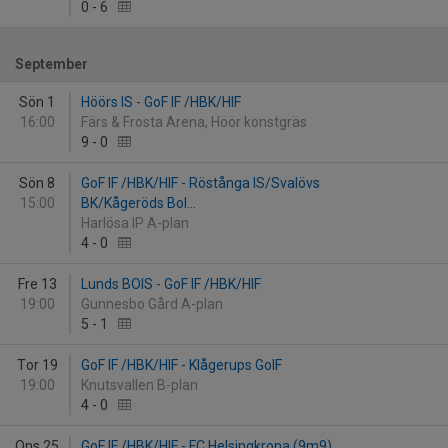
0
-
6
September
Sön 1
Höörs IS - GoF IF /HBK/HIF
16:00
Färs & Frosta Arena, Höör konstgräs
9
-
0
Sön 8
GoF IF /HBK/HIF - Röstånga IS/Svalövs
15:00
BK/Kågeröds BoI...
Harlösa IP A-plan
4
-
0
Fre 13
Lunds BOIS - GoF IF /HBK/HIF
19:00
Gunnesbo Gård A-plan
5
-
1
Tor 19
GoF IF /HBK/HIF - Klågerups GoIF
19:00
Knutsvallen B-plan
4
-
0
Ons 25
GoF IF /HBK/HIF - FC Helsingkrona (9m9)