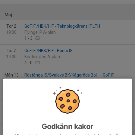
Maj
Tor 2
GoF IF /HBK/HIF - Teknologkårens IF LTH
19:00
Flyinge IP A-plan
1
-
3
Tis 7
GoF IF /HBK/HIF - Höörs IS
19:00
Knutsvallen A-plan
4
-
0
Mån 13
Röstånga IS/Svalövs BK/Kågeröds BoI... - GoF IF
19:00
/HBK/HIF
Odenvallen A-plan
3
-
1
Tor 16
GoF IF /HBK/HIF - Lunds BOIS
19:00
Knutsvallen A-plan
1
-
3
Godkänn kakor
Mån 27
Klågerups GoIF - GoF IF /HBK/HIF