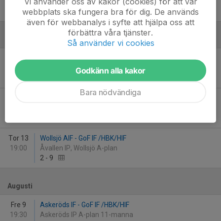
Vi använder oss av kakor (cookies) för att vår
19:00
Nya IP, Klågerup A-plan
webbplats ska fungera bra för dig. De används
0
-
0
även för webbanalys i syfte att hjälpa oss att
förbättra våra tjänster.
Juni
Så använder vi cookies
Lör 1
GoF IF /HBK/HIF - Torns IF
12:00
Harlösa IP A-plan
Godkänn alla kakor
8
-
1
Bara nödvändiga
Sön 9
Torna Hällestads IF (9m9) - GoF IF /HBK/HIF
16:00
Tornavallen A-plan
3
-
2
Tor 13
Wollsjö AIF - GoF IF /HBK/HIF
19:00
Åvallen IP, Wollsjö A-plan
2
-
9
Augusti
Fre 9
Askeröds IF - GoF IF /HBK/HIF
19:30
Askeröds IP A-plan 11-manna