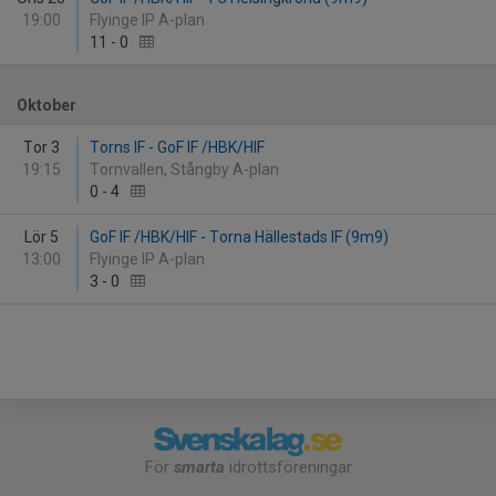
19:00
Flyinge IP A-plan
11
-
0
Oktober
Tor 3
Torns IF - GoF IF /HBK/HIF
19:15
Tornvallen, Stångby A-plan
0
-
4
Lör 5
GoF IF /HBK/HIF - Torna Hällestads IF (9m9)
13:00
Flyinge IP A-plan
3
-
0
För
smarta
idrottsföreningar