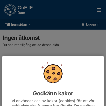
GoF IF
Dam
Logga in
Till hemsidan
Ingen åtkomst
Du har inte tillgång att se denna sida.
Godkänn kakor
Vi använder oss av kakor (cookies) för att vår
webbplats ska fungera bra för dig. De används