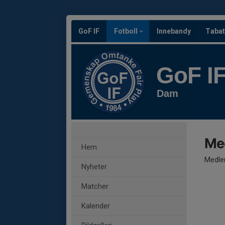
GoF IF
Fotboll
Innebandy
Tabat
GoF I
Dam
Me
Hem
Medle
Nyheter
Matcher
Kalender