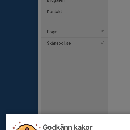
Bildgalleri
Kontakt
Fogis
Skåneboll.se
Godkänn kakor