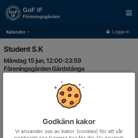
GoF IF
Föreningsgården
Logga in
Kalender
Student S.K
Måndag 15 jun, 12:00-23:59
Föreningsgården Gårdstånga
Samling: 12:00
Mail Stine Knutsen 13/6 2025
Godkänn kakor
Vi använder oss av kakor (cookies) för att vår
webbplats ska fungera bra för dig. De används