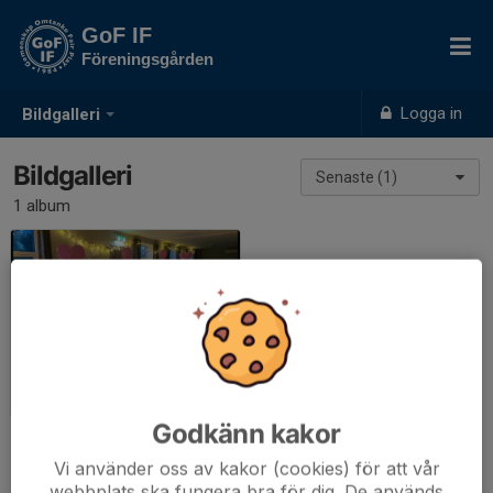
GoF IF
Föreningsgården
Logga in
Bildgalleri
Bildgalleri
Senaste (1)
1 album
Föreningsgården
2023-02-15
|
8 st
Godkänn kakor
Vi använder oss av kakor (cookies) för att vår
webbplats ska fungera bra för dig. De används