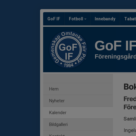
GoF IF
Fotboll
Innebandy
Tabat
GoF I
Föreningsgår
Bok
Hem
Fred
Nyheter
För
Kalender
Saml
Bildgalleri
Ingel