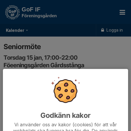
GoF IF
Föreningsgården
Logga in
Kalender
Seniormöte
Torsdag 15 jan, 17:00-22:00
Föeeningsgården Gårdsstånga
Samling: 17:00
Herrseniorer
Godkänn kakor
Vi använder oss av kakor (cookies) för att vår
webbplats ska fungera bra för dig. De används