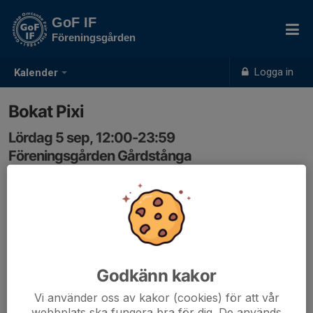
GoF IF
Föreningsgården
Logga in
Kalender
Bokat Pixi
Lördag 5 sep, 12:00-23:59
Föreningsgården Gårdstånga
Samling: 12:00
mail 23/4
Godkänn kakor
Vi använder oss av kakor (cookies) för att vår
webbplats ska fungera bra för dig. De används