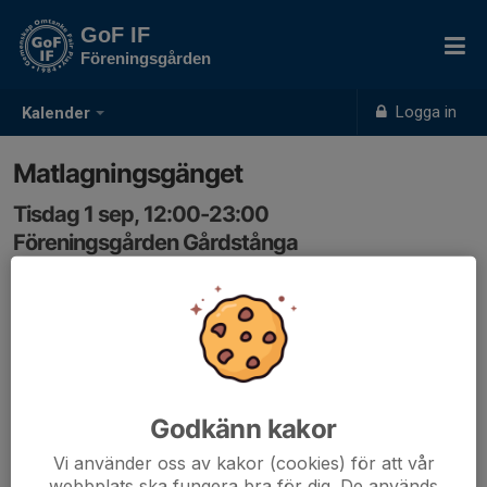
GoF IF
Föreningsgården
Logga in
Kalender
Matlagningsgänget
Tisdag 1 sep, 12:00-23:00
Föreningsgården Gårdstånga
Samling: 12:00
Lena
Godkänn kakor
Vi använder oss av kakor (cookies) för att vår
webbplats ska fungera bra för dig. De används