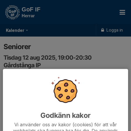
GoF IF
Herrar
Logga in
Kalender
Seniorer
Tisdag 12 aug 2025, 19:00-20:30
Gårdstånga IP
Samling: 19:00
Godkänn kakor
Vi använder oss av kakor (cookies) för att vår
webbplats ska fungera bra för dig. De används