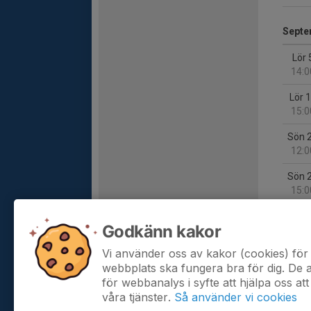
Septe
Lör 
14:0
Lör 
15:0
Sön 
12:0
Sön 
15:0
Godkänn kakor
Oktob
Vi använder oss av kakor (cookies) för 
Sön 
webbplats ska fungera bra för dig. De
16:0
för webbanalys i syfte att hjälpa oss att
våra tjänster.
Så använder vi cookies