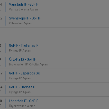
24
Vanstads IF - GoF IF
0
Vanstad Arena A-plan
29
Svensköps IF - GoF IF
5
Killevallen A-plan
2
GoF IF - Trollenäs IF
0
Flyinge IP A-plan
9
Örtofta IS - GoF IF
0
Bruksvallen IP, Örtofta A-plan
17
GoF IF - Esperöds SK
0
Flyinge IP A-plan
24
GoF IF - Harlösa IF
0
Flyinge IP A-plan
30
Löberöds IF - GoF IF
0
Ölyckevallen A-plan