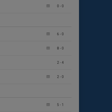
0
-
0
6
-
0
8
-
0
2
-
4
2
-
0
5
-
1