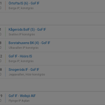
31
Örtofta IS (6) - GoF IF
0
Berga IP, konstgräs
1
Kågeröds BoIF (5) - GoF IF
0
Svalövs IP konstgräs
8
Borstahusens BK (4) - GoF IF
0
Ulkavallen IP konstgräs
12
GoF IF - Höörs IS
0
Berga IP, konstgräs
28
Snogeröds IF - GoF IF
0
Jeppavallen, Höör konstgräs
19
GoF IF - Wollsjö AIF
0
Flyinge IP A-plan