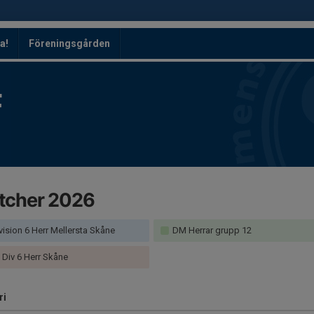
a!
Föreningsgården
F
tcher 2026
vision 6 Herr Mellersta Skåne
DM Herrar grupp 12
. Div 6 Herr Skåne
ri