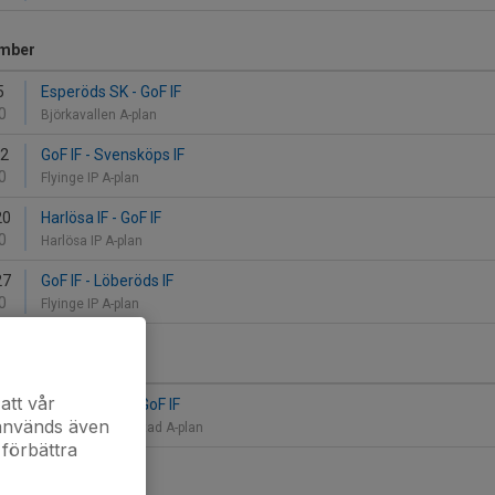
mber
5
Esperöds SK - GoF IF
0
Björkavallen A-plan
12
GoF IF - Svensköps IF
0
Flyinge IP A-plan
20
Harlösa IF - GoF IF
0
Harlösa IP A-plan
27
GoF IF - Löberöds IF
0
Flyinge IP A-plan
er
att vår
4
Lövestads IF - GoF IF
 används även
0
Lövängen, Lövestad A-plan
 förbättra