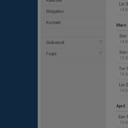
Kalender
Lör 
14:0
Bildgalleri
Kontakt
Mars
Sön 
14:0
Skåneboll
Sön 
Fogis
13:3
Tor 
19:3
Lör 
14:0
April
Sön 
15:0