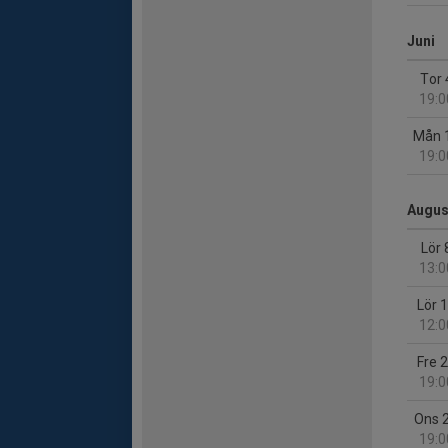
Juni
Tor 
19:0
Mån 
19:0
Augus
Lör 
13:0
Lör 
12:0
Fre 
19:0
Ons 
19:0