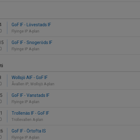
4
GoF IF - Lövestads IF
0
Flyinge IP A-plan
15
GoF IF - Snogeröds IF
0
Flyinge IP A-plan
ti
8
Wollsjö AIF - GoF IF
0
Åvallen IP, Wollsjö A-plan
15
GoF IF - Vanstads IF
0
Flyinge IP A-plan
21
Trollenäs IF - GoF IF
0
Trollevallen A-plan
26
GoF IF - Örtofta IS
0
Flyinge IP A-plan