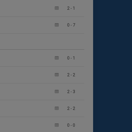
2
-
1
0
-
7
0
-
1
2
-
2
2
-
3
2
-
2
0
-
0