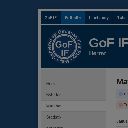
GoF IF
Fotboll
Innebandy
Tabat
GoF I
Herrar
Ma
Hem
Di
Nyheter
Tr
Matcher
Statistik
Janua