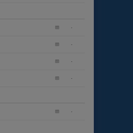
-
-
-
-
-