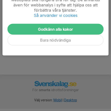
Patrik Sarac Nilsson
även för webbanalys i syfte att hjälpa oss att
Assisterande tränare
förbättra våra tjänster.
Så använder vi cookies
072-248 71 88
E-post visas bara för inloggade
Godkänn alla kakor
Hans Bauer
Herransvarig, styrelsen
Bara nödvändiga
076-141 96 50
hans.bauer@hotmail.se
För
smarta
idrottsföreningar
Välj version:
Mobil
|
Desktop