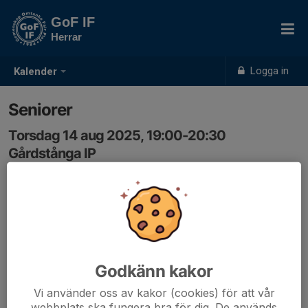
GoF IF
Herrar
Logga in
Kalender
Seniorer
Torsdag 14 aug 2025, 19:00-20:30
Gårdstånga IP
Samling: 19:00
Godkänn kakor
Vi använder oss av kakor (cookies) för att vår
webbplats ska fungera bra för dig. De används