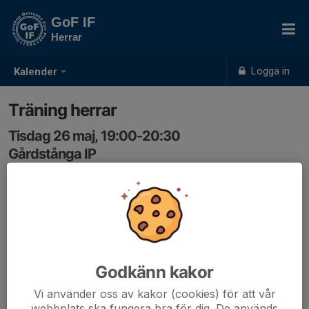
GoF IF
Herrar
Logga in
Kalender
Träning herrar
Tisdag 26 maj, 19:00-20:30
Gårdstånga IP
Samling: 19:00
Godkänn kakor
Vi använder oss av kakor (cookies) för att vår
webbplats ska fungera bra för dig. De används