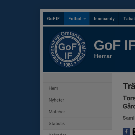
GoF IF
Fotboll
Innebandy
Tabat
GoF I
Herrar
Trä
Hem
Tors
Nyheter
Gård
Matcher
Saml
Statistik