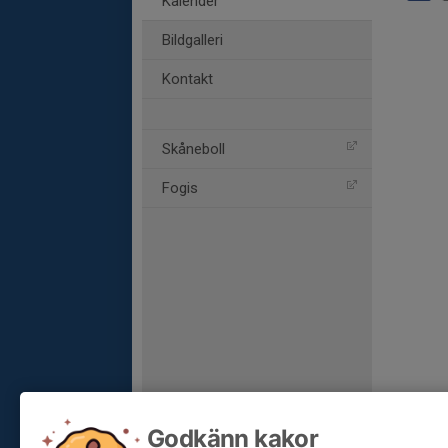
Kalender
Bildgalleri
Kontakt
Skåneboll
Fogis
Godkänn kakor