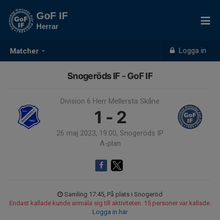
GoF IF
Herrar
Logga in
Matcher
Snogeröds IF - GoF IF
Division 6 Herr Mellersta Skåne
1 - 2
26 maj 2023, 19:00, Snogeröds IP
A-plan
Samling 17:45, På plats i Snogeröd
Endast kallade kunde anmäla sig till aktiviteten. 15 personer var kallade.
Logga in här