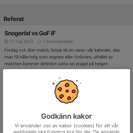
Referat
Snogeröd vs GoF IF
27 maj 2023
1 kommentarer
Fredag och åter match, börjar bli en vana i vår kalender, ska
man få hålla helg som segrare eller förlorare, utfallet av
matchen kommer definitivt sätta sin prägel på helgen..
Först på plats innebar att man fick öppna upp boomen till
idrottsplatsen som ligger mysigt intill Ringsjön, bara en sådan
sak är en upplevelse, strax efter anlände motståndarnas
tränare (Robban) så vi hann få några ord med varandra i lugn o
ro. Solen sken men det var rätt kyligt i vinden, planen var grön,
tät och den bästa än så länge under säsongen, finns goda
förutsättningar för trevlig kväll. Då Wollsjö dragit sig ur serien
Godkänn kakor
och vi "förlorat" poäng så är det en match som vi verkligen vill
Vi använder oss av kakor (cookies) för att vår
vinna, inte tappa mark uppåt.
webbplats ska fungera bra för dig. De används
Väl till matchen så tar vi tag i spelet från början, noggranna,