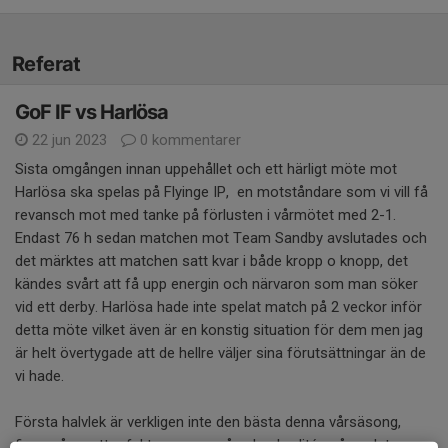
Referat
GoF IF vs Harlösa
22 jun 2023
0 kommentarer
Sista omgången innan uppehållet och ett härligt möte mot
Harlösa ska spelas på Flyinge IP, en motståndare som vi vill få
revansch mot med tanke på förlusten i vårmötet med 2-1.
Endast 76 h sedan matchen mot Team Sandby avslutades och
det märktes att matchen satt kvar i både kropp o knopp, det
kändes svårt att få upp energin och närvaron som man söker
vid ett derby. Harlösa hade inte spelat match på 2 veckor inför
detta möte vilket även är en konstig situation för dem men jag
är helt övertygade att de hellre väljer sina förutsättningar än de
vi hade.
Första halvlek är verkligen inte den bästa denna vårsäsong,
finns några yttre faktorer som påverkar kvalitén på spelet men