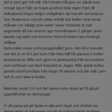
det vi som gör två mål. Vårt första mål görs av Jakob som
smugit sig in från sin högra position hela vägen fram till
målvaktens högra stolpe i målgården där han blir serverad av
Isac Andersson och på volley retfullt styr bollen förbi deras
målvakt i en väldigt snäv vinkel. Isacs förarbete är helt
avgörande då han snurrar upp motståndaren 2 gånger (även
kanske sig själv) och kommer med ett inspel nära förlängd
mållinje.
Sista målet innan sommaruppehållet görs i den 85:e minuten
och det är en fri Liam som från nära håll får placera in bollen
assisterad av Wille som gjort en jättelöpning från sin position
som mittback och blivit frispelad av Jeppe, Wille spelar bollen
genom straffområdet från höger till vänster och där står Liam
helt fri och rakar in bollen.
Matchen slutar 2-0 och det känns extra skönt att få gå på
uppehåll efter en derbyseger.
Vi vill passa på att tacka er alla som hejat och stöttat oss
denna delen av säsongen, kul att se många kända ansikten