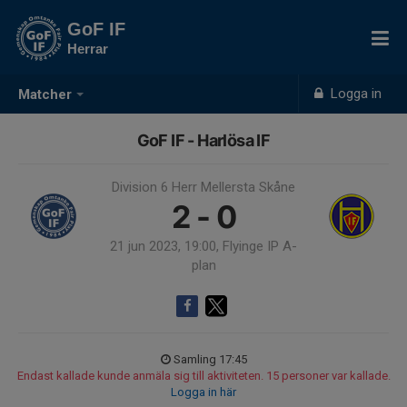
GoF IF
Herrar
Logga in
Matcher
GoF IF - Harlösa IF
Division 6 Herr Mellersta Skåne
2 - 0
21 jun 2023, 19:00, Flyinge IP A-
plan
Samling 17:45
Endast kallade kunde anmäla sig till aktiviteten. 15 personer var kallade.
Logga in här