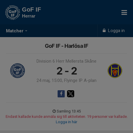
GoF IF
Herrar
Logga in
Matcher
GoF IF - Harlösa IF
Division 6 Herr Mellersta Skåne
2 - 2
24 maj, 15:00, Flyinge IP A-plan
Samling 13:45
Endast kallade kunde anmäla sig till aktiviteten. 19 personer var kallade.
Logga in här