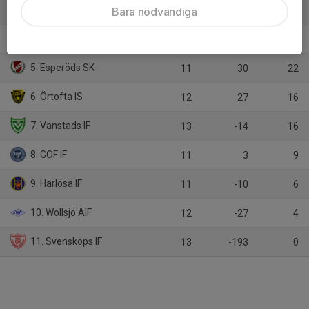
3. Trollenäs IF
Bara nödvändiga
12
19
27
4. Löberöds IF
13
51
26
5. Esperöds SK
11
30
22
6. Örtofta IS
12
27
16
7. Vanstads IF
13
-14
16
8. GOF IF
11
3
9
9. Harlösa IF
11
-10
6
10. Wollsjö AIF
12
-27
4
11. Svensköps IF
13
-193
0