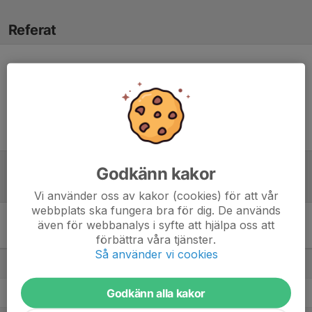
Referat
Inget referat skrivet
Godkänn kakor
Tabell
Vi använder oss av kakor (cookies) för att vår
webbplats ska fungera bra för dig. De används
även för webbanalys i syfte att hjälpa oss att
Division 6 Herr Mellersta
förbättra våra tjänster.
Skåne
M
+/-
P
Så använder vi cookies
1. Snogeröds IF
13
60
36
Godkänn alla kakor
2. Lövestads IF
13
54
32