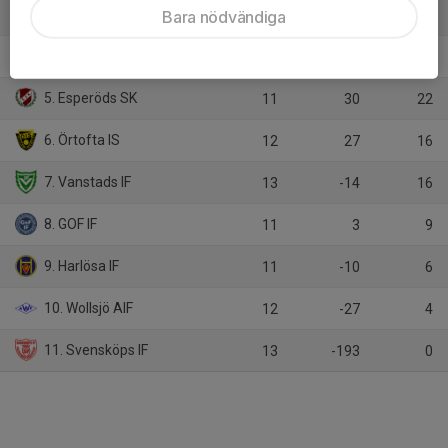
3. Trollenäs IF
Bara nödvändiga
12
19
27
4. Löberöds IF
13
51
26
5. Esperöds SK
11
30
22
6. Örtofta IS
12
27
16
7. Vanstads IF
13
-14
16
8. GOF IF
11
3
9
9. Harlösa IF
11
-10
6
10. Wollsjö AIF
12
-27
4
11. Svensköps IF
13
-193
0