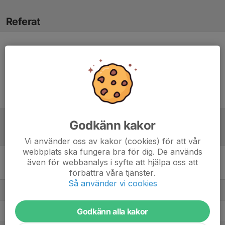
Referat
Inget referat skrivet
Godkänn kakor
Tabell
Vi använder oss av kakor (cookies) för att vår
webbplats ska fungera bra för dig. De används
även för webbanalys i syfte att hjälpa oss att
Division 6 Herr Mellersta
förbättra våra tjänster.
Skåne
M
+/-
P
Så använder vi cookies
1. Snogeröds IF
13
60
36
Godkänn alla kakor
2. Lövestads IF
13
54
32