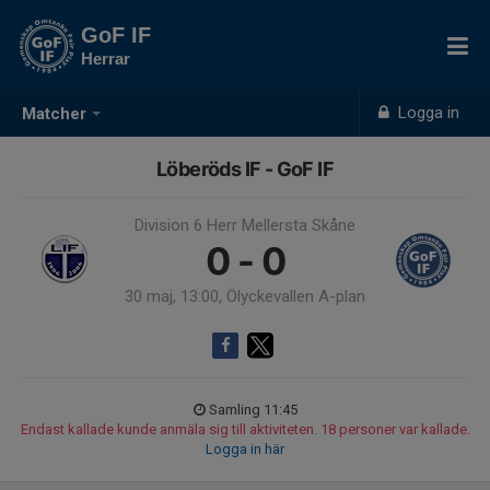
GoF IF
Herrar
Logga in
Matcher
Löberöds IF - GoF IF
Division 6 Herr Mellersta Skåne
0 - 0
30 maj, 13:00, Ölyckevallen A-plan
Samling 11:45
Endast kallade kunde anmäla sig till aktiviteten. 18 personer var kallade.
Logga in här