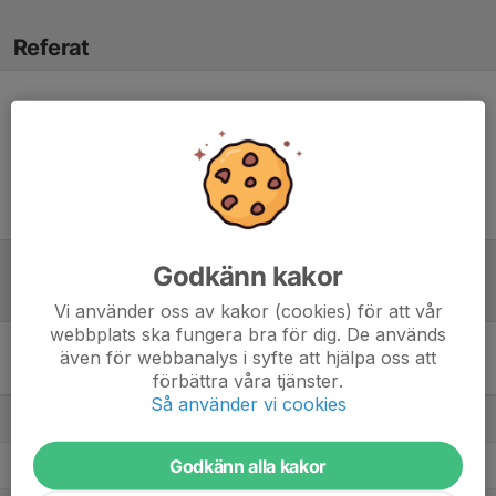
Referat
Inget referat skrivet
Godkänn kakor
Tabell
Vi använder oss av kakor (cookies) för att vår
webbplats ska fungera bra för dig. De används
även för webbanalys i syfte att hjälpa oss att
Division 6 Herr Mellersta
förbättra våra tjänster.
Skåne
M
+/-
P
Så använder vi cookies
1. Snogeröds IF
13
60
36
Godkänn alla kakor
2. Lövestads IF
13
54
32