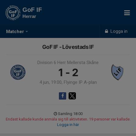
GoF IF
Herrar
Logga in
Matcher
GoF IF - Lövestads IF
Division 6 Herr Mellersta Skåne
1 - 2
4 jun, 19:00, Flyinge IP A-plan
Samling 18:00
Endast kallade kunde anmäla sig till aktiviteten. 19 personer var kallade.
Logga in här