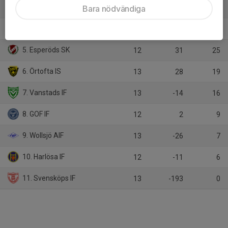
3. Trollenäs IF
Bara nödvändiga
12
19
27
4. Löberöds IF
14
50
26
5. Esperöds SK
12
31
25
6. Örtofta IS
13
28
19
7. Vanstads IF
13
-14
16
8. GOF IF
12
2
9
9. Wollsjö AIF
13
-26
7
10. Harlösa IF
12
-11
6
11. Svensköps IF
13
-193
0