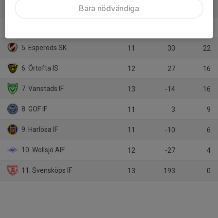
3. Trollenäs IF
Bara nödvändiga
12
19
27
4. Löberöds IF
13
51
26
5. Esperöds SK
11
30
22
6. Örtofta IS
12
27
16
7. Vanstads IF
13
-14
16
8. GOF IF
11
3
9
9. Harlösa IF
11
-10
6
10. Wollsjö AIF
12
-27
4
11. Svensköps IF
13
-193
0