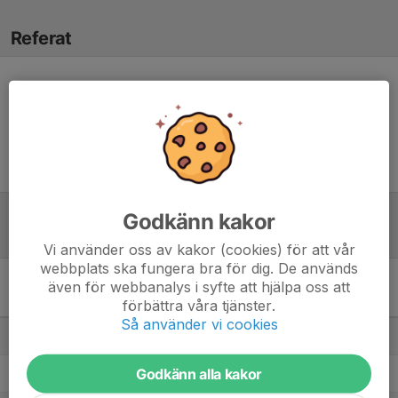
Referat
Inget referat skrivet
Godkänn kakor
Tabell
Vi använder oss av kakor (cookies) för att vår
webbplats ska fungera bra för dig. De används
även för webbanalys i syfte att hjälpa oss att
Division 6 Herr Mellersta
förbättra våra tjänster.
Skåne
M
+/-
P
Så använder vi cookies
1. Snogeröds IF
13
60
36
Godkänn alla kakor
2. Lövestads IF
13
54
32