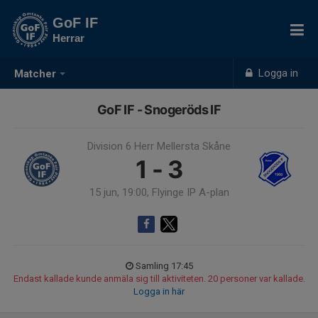
GoF IF
Herrar
Logga in
Matcher
GoF IF - Snogeröds IF
Division 6 Herr Mellersta Skåne
1 - 3
15 jun, 19:00, Flyinge IP A-plan
Samling 17:45
Endast kallade kunde anmäla sig till aktiviteten. 20 personer var kallade.
Logga in här