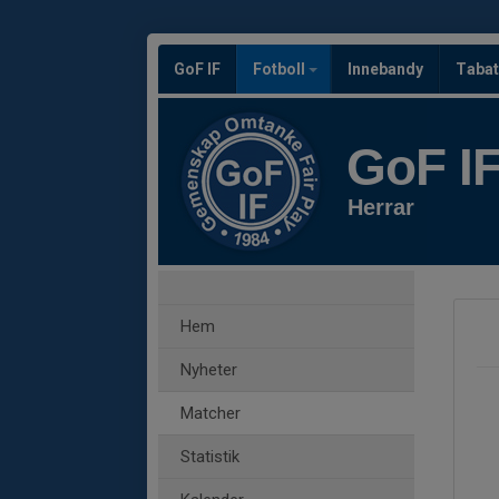
GoF IF
Fotboll
Innebandy
Tabat
GoF I
Herrar
Hem
Nyheter
Matcher
Statistik