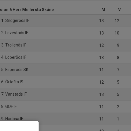
ision 6 Herr Mellersta Skåne
M
V
1. Snogeröds IF
13
12
2. Lövestads IF
13
10
3. Trollenäs IF
12
9
4. Löberöds IF
13
8
5. Esperöds SK
11
7
6. Örtofta IS
12
5
7. Vanstads IF
13
5
8. GOF IF
11
2
9. Harlösa IF
11
1
10. Wollsjö AIF