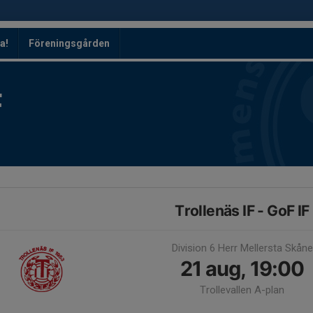
a!
Föreningsgården
F
Trollenäs IF - GoF IF
Division 6 Herr Mellersta Skåne
21 aug, 19:00
Trollevallen A-plan