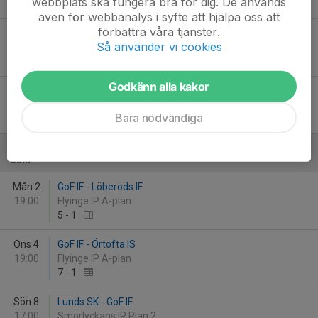
webbplats ska fungera bra för dig. De används
2
-
2
även för webbanalys i syfte att hjälpa oss att
förbättra våra tjänster.
Sön 25
Örtofta IS - GoF IF
Så använder vi cookies
13:00
Bruksvallen IP, Örtofta A-plan
4
-
3
Godkänn alla kakor
Fre 30
GoF IF - Askeröds IF
19:00
Flyinge IP A-plan
Bara nödvändiga
0
-
3
WO
Juni
Mån 2
GoF IF - Löberöds IF
19:00
Flyinge IP A-plan
5
-
1
Ons 4
GoF IF - Örtofta IS
19:00
Flyinge IP A-plan
7
-
1
Sön 8
Lunds SK - GoF IF
17:00
Smörlyckans IP Plan 2