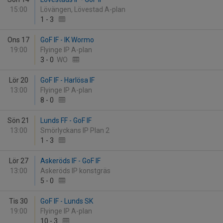
15:00
Lövängen, Lövestad A-plan
1
-
3
Ons 17
GoF IF - IK Wormo
19:00
Flyinge IP A-plan
3
-
0
WO
Lör 20
GoF IF - Harlösa IF
13:00
Flyinge IP A-plan
8
-
0
Sön 21
Lunds FF - GoF IF
13:00
Smörlyckans IP Plan 2
1
-
3
Lör 27
Askeröds IF - GoF IF
13:00
Askeröds IP konstgräs
5
-
0
Tis 30
GoF IF - Lunds SK
19:00
Flyinge IP A-plan
10
-
3