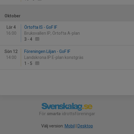
Oktober
Lör 4
Örtofta IS - GoF IF
16:00
Bruksvallen IP, Örtofta A-plan
3
-
4
Sön 12
Föreningen Liljan - GoF IF
14:00
Landskrona IP E-plan konstgräs
1
-
5
För
smarta
idrottsföreningar
Välj version:
Mobil
|
Desktop