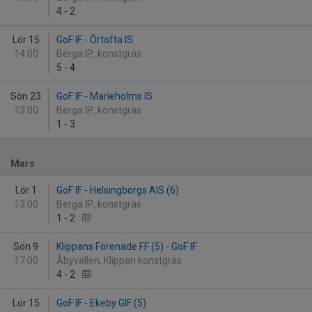
4
-
2
Lör 15
GoF IF - Örtofta IS
14:00
Berga IP, konstgräs
5
-
4
Sön 23
GoF IF - Marieholms IS
13:00
Berga IP, konstgräs
1
-
3
Mars
Lör 1
GoF IF - Helsingborgs AIS (6)
13:00
Berga IP, konstgräs
1
-
2
Sön 9
Klippans Förenade FF (5) - GoF IF
17:00
Åbyvallen, Klippan konstgräs
4
-
2
Lör 15
GoF IF - Ekeby GIF (5)