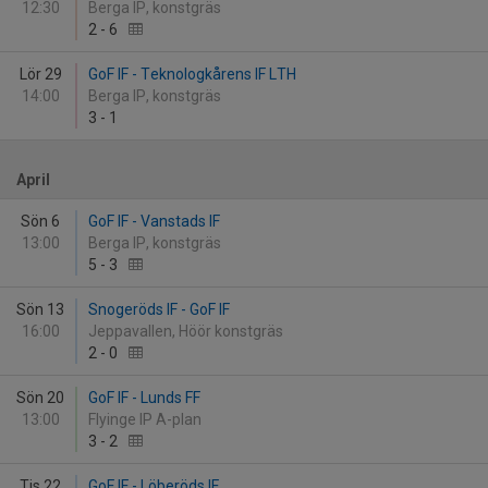
12:30
Berga IP, konstgräs
2
-
6
Lör 29
GoF IF - Teknologkårens IF LTH
14:00
Berga IP, konstgräs
3
-
1
April
Sön 6
GoF IF - Vanstads IF
13:00
Berga IP, konstgräs
5
-
3
Sön 13
Snogeröds IF - GoF IF
16:00
Jeppavallen, Höör konstgräs
2
-
0
Sön 20
GoF IF - Lunds FF
13:00
Flyinge IP A-plan
3
-
2
Tis 22
GoF IF - Löberöds IF