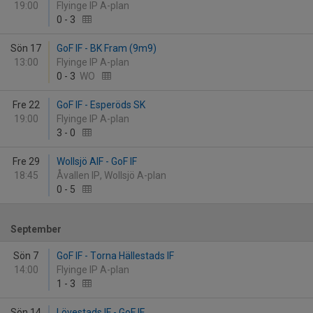
19:00
Flyinge IP A-plan
0
-
3
Sön 17
GoF IF - BK Fram (9m9)
13:00
Flyinge IP A-plan
0
-
3
WO
Fre 22
GoF IF - Esperöds SK
19:00
Flyinge IP A-plan
3
-
0
Fre 29
Wollsjö AIF - GoF IF
18:45
Åvallen IP, Wollsjö A-plan
0
-
5
September
Sön 7
GoF IF - Torna Hällestads IF
14:00
Flyinge IP A-plan
1
-
3
Sön 14
Lövestads IF - GoF IF