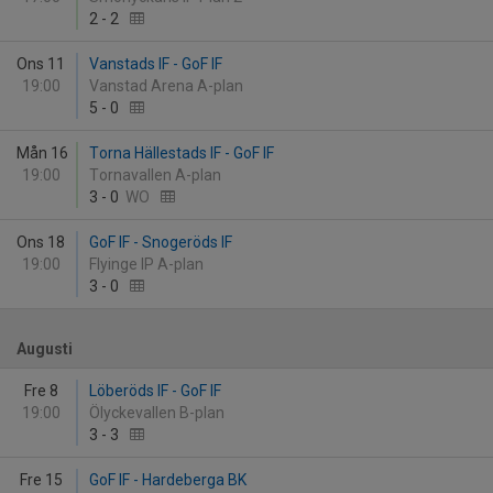
2
-
2
Ons 11
Vanstads IF - GoF IF
19:00
Vanstad Arena A-plan
5
-
0
Mån 16
Torna Hällestads IF - GoF IF
19:00
Tornavallen A-plan
3
-
0
WO
Ons 18
GoF IF - Snogeröds IF
19:00
Flyinge IP A-plan
3
-
0
Augusti
Fre 8
Löberöds IF - GoF IF
19:00
Ölyckevallen B-plan
3
-
3
Fre 15
GoF IF - Hardeberga BK