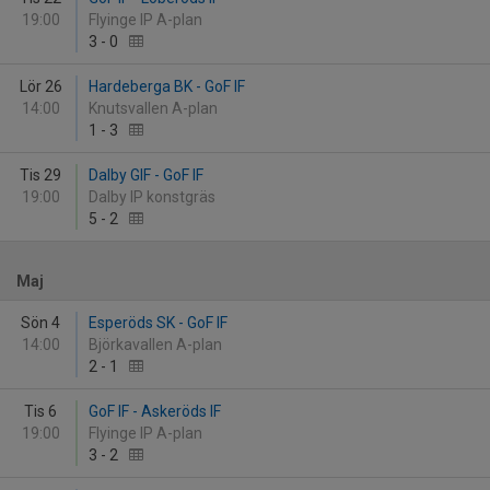
19:00
Flyinge IP A-plan
3
-
0
Lör 26
Hardeberga BK - GoF IF
14:00
Knutsvallen A-plan
1
-
3
Tis 29
Dalby GIF - GoF IF
19:00
Dalby IP konstgräs
5
-
2
Maj
Sön 4
Esperöds SK - GoF IF
14:00
Björkavallen A-plan
2
-
1
Tis 6
GoF IF - Askeröds IF
19:00
Flyinge IP A-plan
3
-
2