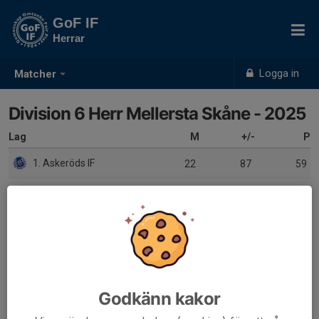
GoF IF
Herrar
Logga in
Matcher
Division 6 Herr Mellersta Skåne - 2025
Lag
M
+/-
P
1. Askeröds IF
22
87
59
2. Torna Hällestads IF
22
93
56
3. Snogeröds IF
22
31
39
4. Vanstads IF
22
21
39
5. Lövestads IF
22
17
38
Godkänn kakor
6. Hardeberga BK
22
38
36