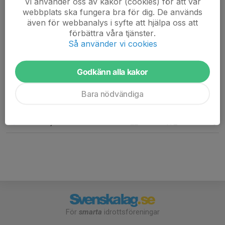
Vi använder oss av kakor (cookies) för att vår
webbplats ska fungera bra för dig. De används
7. Löberöds IF
22
28
36
även för webbanalys i syfte att hjälpa oss att
förbättra våra tjänster.
8. GOF IF
22
11
35
Så använder vi cookies
9. Harlösa IF
22
-70
18
Godkänn alla kakor
10. Esperöds SK
22
-30
17
Bara nödvändiga
11. Örtofta IS
22
-54
10
12. Wollsjö AIF
22
-172
0
För
smarta
idrottsföreningar