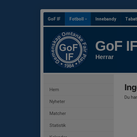
GoF IF
Fotboll
Innebandy
Tabat
GoF I
Herrar
Ing
Hem
Du har
Nyheter
Matcher
Statistik