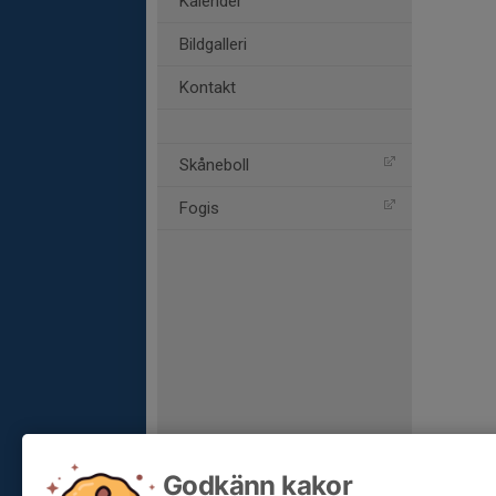
Kalender
Bildgalleri
Kontakt
Skåneboll
Fogis
Godkänn kakor