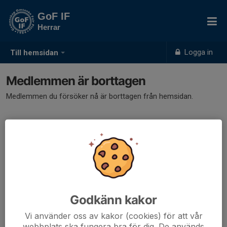
GoF IF
Herrar
Logga in
Till hemsidan
Medlemmen är borttagen
Medlemmen du försöker nå är borttagen från hemsidan.
Godkänn kakor
Vi använder oss av kakor (cookies) för att vår
webbplats ska fungera bra för dig. De används