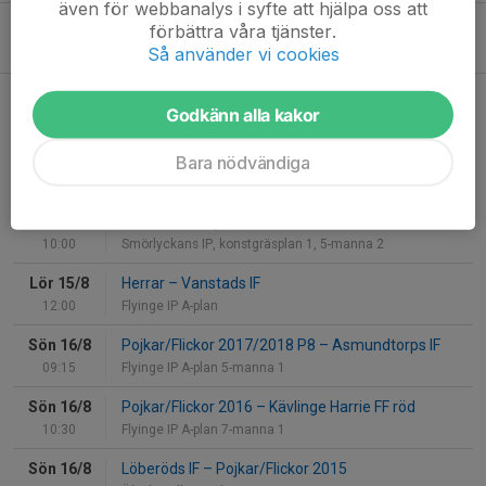
även för webbanalys i syfte att hjälpa oss att
Extra årsmöte 11 mars
förbättra våra tjänster.
Så använder vi cookies
3 mar, 19:27
0
Godkänn alla kakor
Kommande matcher
Bara nödvändiga
Mån 10/8
Torns IF guld
–
Pojkar/Flickor 2013
19:00
Tornvallen, Stångby konstgräs 9-manna
Lör 15/8
Lunds FF
–
Pojkar/Flickor 2017/2018 P9
10:00
Smörlyckans IP, konstgräsplan 1, 5-manna 2
Lör 15/8
Herrar
–
Vanstads IF
12:00
Flyinge IP A-plan
Sön 16/8
Pojkar/Flickor 2017/2018 P8
–
Asmundtorps IF
09:15
Flyinge IP A-plan 5-manna 1
Sön 16/8
Pojkar/Flickor 2016
–
Kävlinge Harrie FF röd
10:30
Flyinge IP A-plan 7-manna 1
Sön 16/8
Löberöds IF
–
Pojkar/Flickor 2015