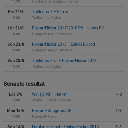
11:30
Ölyckevallen C-plan 7-manna
Fre 21/8
Trollenäs IF
–
Herrar
19:00
Trollevallen A-plan
Lör 22/8
Pojkar/Flickor 2017/2018 P9
–
Lunds BK
10:00
Flyinge IP A-plan 5-manna 1
Sön 23/8
Pojkar/Flickor 2015
–
Eslövs BK röd
10:00
Flyinge IP A-plan 7-manna 1
Sön 23/8
Trollenäs IF vit
–
Pojkar/Flickor 2013
10:30
Trollevallen A-plan
Senaste resultat
Lör 8/8
Wollsjö AIF
–
Herrar
1-0
13:00
Åvallen IP, Wollsjö A-plan
Mån 15/6
Herrar
–
Snogeröds IF
1-3
19:00
Flyinge IP A-plan
Sön 14/6
Furulunds IK gul
–
Pojkar/Flickor 2013
3-3