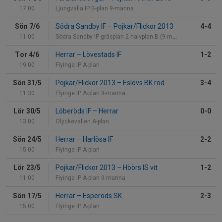
17:00
Ljungvalla IP B-plan 9-manna
Sön 7/6
Södra Sandby IF
–
Pojkar/Flickor 2013
4-4
11:00
Södra Sandby IP gräsplan 2 halvplan B (9-manna)
Tor 4/6
Herrar
–
Lövestads IF
1-2
19:00
Flyinge IP A-plan
Sön 31/5
Pojkar/Flickor 2013
–
Eslövs BK röd
3-4
11:30
Flyinge IP A-plan 9-manna
Lör 30/5
Löberöds IF
–
Herrar
0-0
13:00
Ölyckevallen A-plan
Sön 24/5
Herrar
–
Harlösa IF
2-2
15:00
Flyinge IP A-plan
Lör 23/5
Pojkar/Flickor 2013
–
Höörs IS vit
1-2
11:00
Flyinge IP A-plan 9-manna
Sön 17/5
Herrar
–
Esperöds SK
2-3
15:00
Flyinge IP A-plan