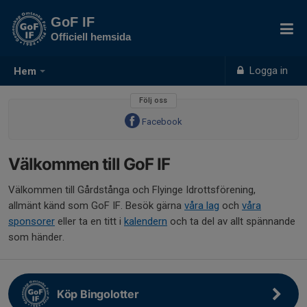
GoF IF
Officiell hemsida
Logga in
Hem
Följ oss
Facebook
Välkommen till GoF IF
Välkommen till Gårdstånga och Flyinge Idrottsförening,
allmänt känd som GoF IF. Besök gärna
våra lag
och
våra
sponsorer
eller ta en titt i
kalendern
och ta del av allt spännande
som händer.
Köp Bingolotter