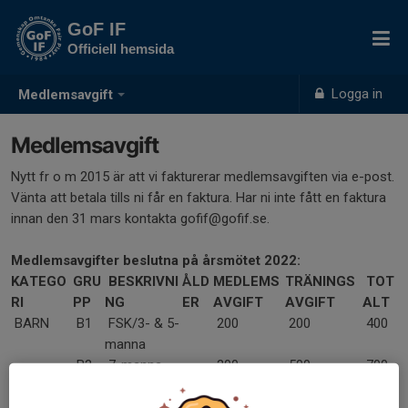
GoF IF
Officiell hemsida
Logga in
Medlemsavgift
Medlemsavgift
Nytt fr o m 2015 är att vi fakturerar medlemsavgiften via e-post.
Vänta att betala tills ni får en faktura. Har ni inte fått en faktura
innan den 31 mars kontakta gofif@gofif.se.
Medlemsavgifter beslutna på årsmötet 2022:
KATEGO
GRU
BESKRIVNI
ÅLD
MEDLEMS
TRÄNINGS
TOT
RI
PP
NG
ER
AVGIFT
AVGIFT
ALT
BARN
B1
FSK/3- & 5-
200
200
400
manna
B2
7-manna
200
500
700
UNGDOM
U1
9/11-manna
13-
200
600
800
14