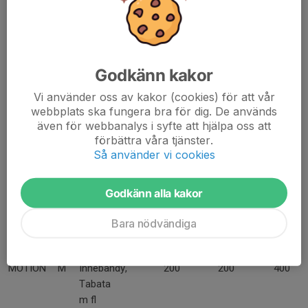
U2
9/11-manna
15-
200
700
900
+ licens
17
SENIOR,s
S
Licens
18-
200
900
1100
pelare
Godkänn kakor
PASSIV/
P
150
--
150
STÖD
Vi använder oss av kakor (cookies) för att vår
LEDARE
L
200
--
200
webbplats ska fungera bra för dig. De används
även för webbanalys i syfte att hjälpa oss att
FAMILJ
F
Alla familje-
500
summering
upp
förbättra våra tjänster.
medlemmar
av aktiva
till
Så använder vi cookies
skrivna på
familjemedle
1500
samma
mmars
adress.
träningsavgif
Godkänn alla kakor
Familjemedl
ter
emskap
(max 1000)
Bara nödvändiga
gäller ej
senior.
MOTION
M
Innebandy,
200
200
400
Tabata
m fl